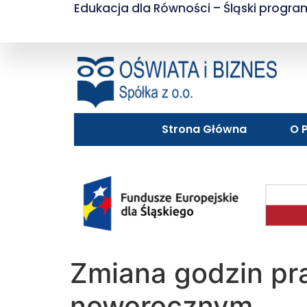
do
Edukacja dla Równości – Śląski progr
treści
Strona Główna
O P
Zmiana godzin pr
noworocznym