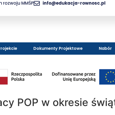
am rozwoju MMŚP
info@edukacja-rownosc.pl
rojekcie
Dokumenty Projektowe
Nabór
acy POP w okresie świą