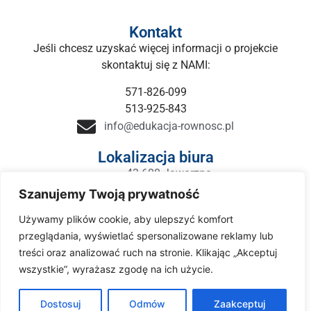
Kontakt
Jeśli chcesz uzyskać więcej informacji o projekcie
skontaktuj się z NAMI:
571-826-099
513-925-843
info@edukacja-rownosc.pl
Lokalizacja biura
43-600 Jaworzno
ul.Sławkowska 5 (Piętro 1)
Szanujemy Twoją prywatność
Godziny otwarcia POP
Używamy plików cookie, aby ulepszyć komfort
Poniedziałek - Piątek: 8:00 - 16:00
przeglądania, wyświetlać spersonalizowane reklamy lub
treści oraz analizować ruch na stronie. Klikając „Akceptuj
wszystkie”, wyrażasz zgodę na ich użycie.
Dostosuj
Odmów
Zaakceptuj