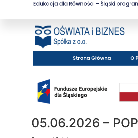
do
Edukacja dla Równości – Śląski progr
treści
Strona Główna
O P
05.06.2026 – POP,