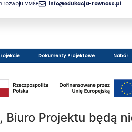
am rozwoju MMŚP
info@edukacja-rownosc.pl
rojekcie
Dokumenty Projektowe
Nabór
 Biuro Projektu będą n