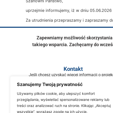
Szanowni Państwo,
uprzejmie informujemy, iż w dniu 05.06.2026 
Za utrudnienia przepraszamy i zapraszamy d
Zapewniamy możliwość skorzystania z
takiego wsparcia. Zachęcamy do wcześn
Kontakt
Jeśli chcesz uzyskać więcej informacji o projek
skontaktuj się z NAMI:
Szanujemy Twoją prywatność
571-826-099
Używamy plików cookie, aby ulepszyć komfort
513-925-843
przeglądania, wyświetlać spersonalizowane reklamy lub
info@edukacja-rownosc.pl
treści oraz analizować ruch na stronie. Klikając „Akceptuj
wszystkie”, wyrażasz zgodę na ich użycie.