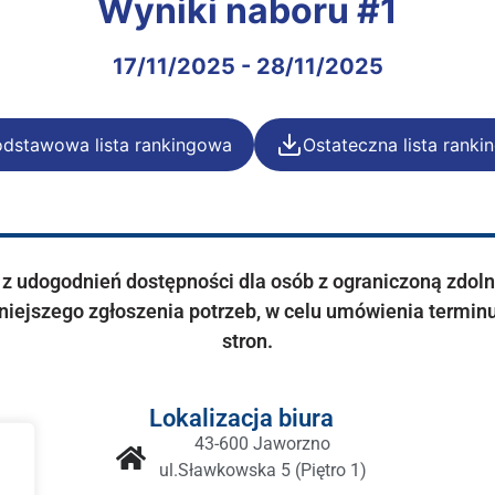
Wyniki naboru #1
17/11/2025 - 28/11/2025
dstawowa lista rankingowa
Ostateczna lista rank
 udogodnień dostępności dla osób z ograniczoną zdolnoś
iejszego zgłoszenia potrzeb, w celu umówienia terminu
stron.
Lokalizacja biura
cie
43-600 Jaworzno
ul.Sławkowska 5 (Piętro 1)