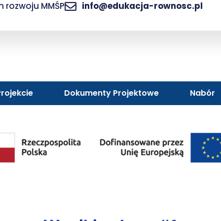
am rozwoju MMŚP
info@edukacja-rownosc.pl
rojekcie
Dokumenty Projektowe
Nabór