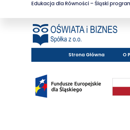
Edukacja dla Równości – Śląski progr
Strona Główna
O P